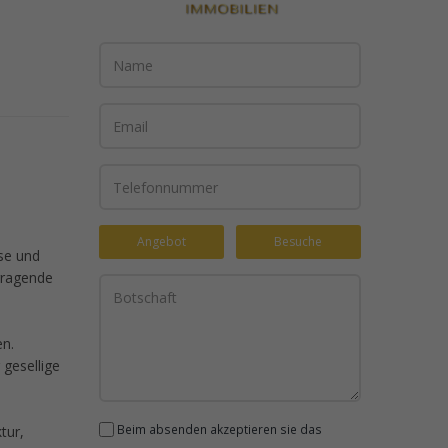
Angebot
Besuche
se und
rragende
en.
gesellige
Beim absenden akzeptieren sie das
tur,