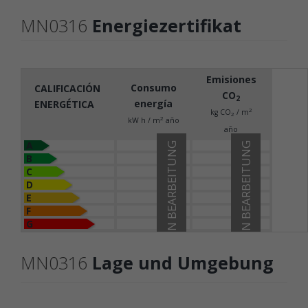
MN0316
Energiezertifikat
Emisiones
Consumo
CALIFICACIÓN
CO
2
energía
ENERGÉTICA
2
kg CO
/ m
2
2
kW h / m
año
año
A
IN BEARBEITUNG
IN BEARBEITUNG
B
C
D
E
F
G
MN0316
Lage und Umgebung