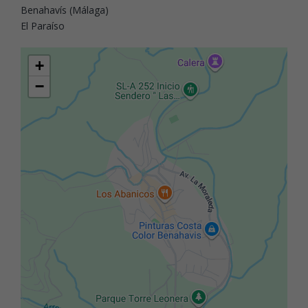
Benahavís (Málaga)
El Paraíso
+
−