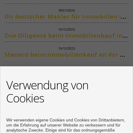
18/07/2026
Ihr deutscher Makler für Immobilien in Marbella
19/12/2025
Due Diligence beim Immobilienkauf in Spanien
19/12/2025
Steuern beim Immobilienkauf an der Costa del Sol
Siehe mehr
KONTAKT
Verwendung von
+34 622318266
Cookies
info@mikenaumannimmobilien.com
Von Montag bis Freitag : 10:00 - 18:00
Wir verwenden eigene Cookies und Cookies von Drittanbietern,
um die Erfahrung auf unserer Website zu verbessern und für
analytische Zwecke. Einige sind für das ordnungsgemäße