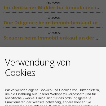
18/07/2026
Ihr deutscher Makler für Immobilien in Marbella
19/12/2025
Due Diligence beim Immobilienkauf in Spanien
19/12/2025
Steuern beim Immobilienkauf an der Costa del Sol
Siehe mehr
KONTAKT
Verwendung von
+34 622318266
Cookies
info@mikenaumannimmobilien.com
Von Montag bis Freitag : 10:00 - 18:00
Wir verwenden eigene Cookies und Cookies von Drittanbietern,
um die Erfahrung auf unserer Website zu verbessern und für
analytische Zwecke. Einige sind für das ordnungsgemäße
Funktionieren der Website notwendig, andere können Sie