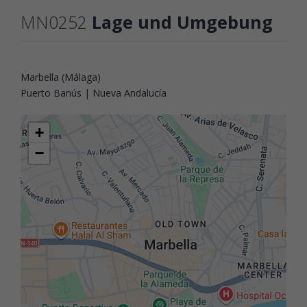
MN0252
Lage und Umgebung
Marbella (Málaga)
Puerto Banús | Nueva Andalucía
+
−