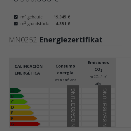
2
m
gebaute:
19.345 €
2
m
grundstück:
4.351 €
MN0252
Energiezertifikat
Emisiones
Consumo
CALIFICACIÓN
CO
2
energía
ENERGÉTICA
2
kg CO
/ m
2
2
kW h / m
año
año
A
IN BEARBEITUNG
IN BEARBEITUNG
B
C
D
E
F
G