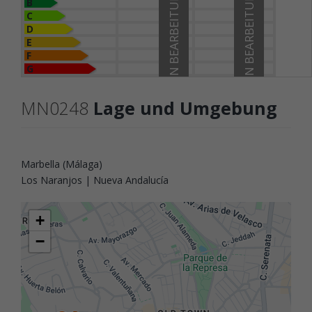
IN BEARBEITUNG
IN BEARBEITUNG
B
C
D
E
F
G
MN0248
Lage und Umgebung
Marbella (Málaga)
Los Naranjos | Nueva Andalucía
+
−