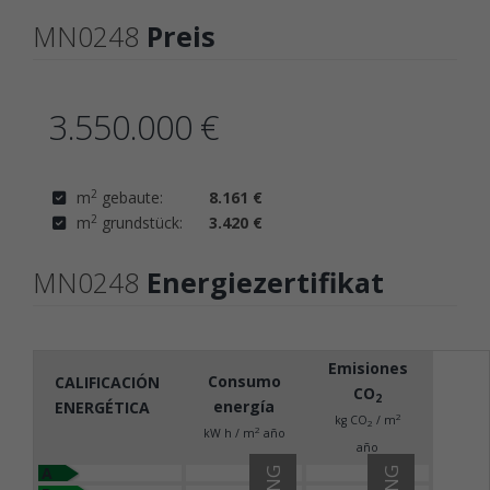
MN0248
Preis
3.550.000 €
2
m
gebaute:
8.161 €
2
m
grundstück:
3.420 €
MN0248
Energiezertifikat
Emisiones
Consumo
CALIFICACIÓN
CO
2
energía
ENERGÉTICA
2
kg CO
/ m
2
2
kW h / m
año
año
A