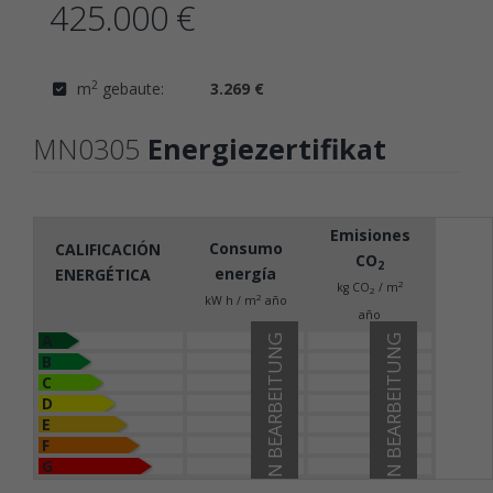
425.000 €
2
m
gebaute:
3.269 €
MN0305
Energiezertifikat
Emisiones
Consumo
CALIFICACIÓN
CO
2
energía
ENERGÉTICA
2
kg CO
/ m
2
2
kW h / m
año
año
A
IN BEARBEITUNG
IN BEARBEITUNG
B
C
D
E
F
G