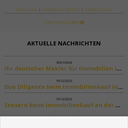
AVISO LEGAL
|
DATENSCHUTZGESETZ
|
COOKIES POLICY
ZURÜCK NACH OBEN
AKTUELLE NACHRICHTEN
18/07/2026
Ihr deutscher Makler für Immobilien in Marbella
19/12/2025
Due Diligence beim Immobilienkauf in Spanien
19/12/2025
Steuern beim Immobilienkauf an der Costa del Sol
Siehe mehr
KONTAKT