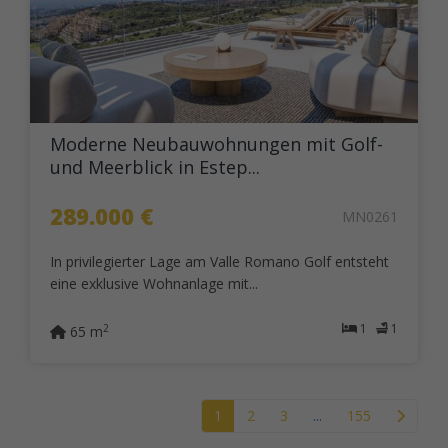
Moderne Neubauwohnungen mit Golf-
und Meerblick in Estep...
289.000 €
MN0261
In privilegierter Lage am Valle Romano Golf entsteht
eine exklusive Wohnanlage mit...
1
1
2
65 m
1
2
3
...
155