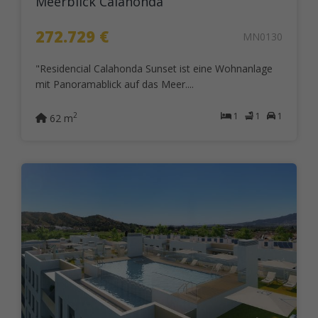
Meerblick Calahonda
272.729 €
MN0130
"Residencial Calahonda Sunset ist eine Wohnanlage
mit Panoramablick auf das Meer....
1
1
1
2
62 m