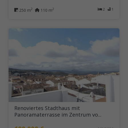
2
1
2
2
250 m
110 m
Renoviertes Stadthaus mit
Panoramaterrasse im Zentrum vo...