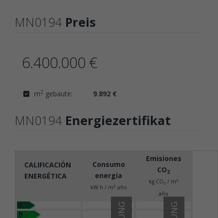
MN0194
Preis
6.400.000 €
2
m
gebaute:
9.892 €
MN0194
Energiezertifikat
Emisiones
Consumo
CALIFICACIÓN
CO
2
energía
ENERGÉTICA
2
kg CO
/ m
2
2
kW h / m
año
año
A
B