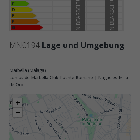
IN BEARBEITUNG
IN BEARBEITUNG
C
D
E
F
G
MN0194
Lage und Umgebung
Marbella (Málaga)
Lomas de Marbella Club-Puente Romano | Nagüeles-Milla
de Oro
+
−