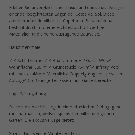
Erleben Sie unvergleichlichen Luxus und dänisches Design in
einer der begehrtesten Lagen der Costa del Sol. Diese
atemberaubende Villa in La Capellanía, Benalmádena,
besticht durch moderne Architektur, hochwertige
Materialien und eine herausragende Bauweise.
Hauptmerkmale:
✔ 4 Schlafzimmer✔ 4 Badezimmer + 2 Gäste-WCs✔
Wohnfläche: 535 m²✔ Grundstück: 764 m²✔ Infinity-Pool
mit spektakulärem Meerblick✔ Doppelgarage mit privatem
Aufzug✔ Großzügige Terrassen- und Gartenbereiche
Lage & Umgebung:
Diese luxuriöse Villa liegt in einer etablierten Wohngegend
mit charmanten, weißen spanischen Villen und grünen
Gärten. Die exklusive Lage bietet:
Strand: Nur wenige Minuten entfernt