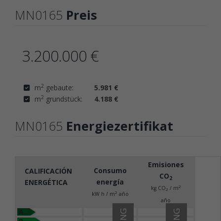
MN0165
Preis
3.200.000 €
2
m
gebaute:
5.981 €
2
m
grundstück:
4.188 €
MN0165
Energiezertifikat
Emisiones
Consumo
CALIFICACIÓN
CO
2
energía
ENERGÉTICA
2
kg CO
/ m
2
2
kW h / m
año
año
A