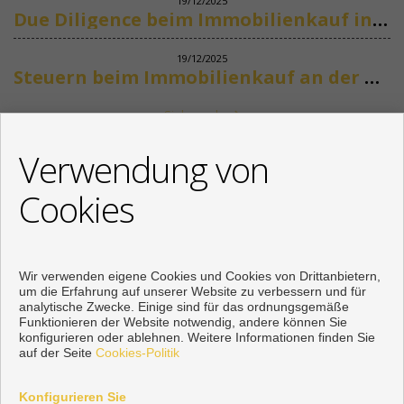
19/12/2025
Due Diligence beim Immobilienkauf in Spanien
19/12/2025
Steuern beim Immobilienkauf an der Costa del Sol
Siehe mehr
KONTAKT
Verwendung von
+34 622318266
Cookies
info@mikenaumannimmobilien.com
Von Montag bis Freitag : 10:00 - 18:00
Wir verwenden eigene Cookies und Cookies von Drittanbietern,
um die Erfahrung auf unserer Website zu verbessern und für
analytische Zwecke. Einige sind für das ordnungsgemäße
Funktionieren der Website notwendig, andere können Sie
konfigurieren oder ablehnen. Weitere Informationen finden Sie
auf der Seite
Cookies-Politik
Konfigurieren Sie