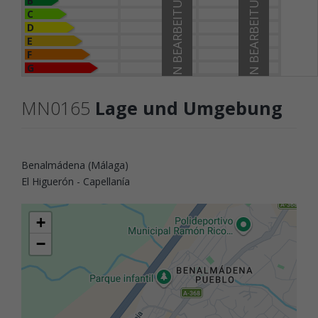
IN BEARBEITUNG
IN BEARBEITUNG
B
C
D
E
F
G
MN0165
Lage und Umgebung
Benalmádena (Málaga)
El Higuerón - Capellanía
+
−