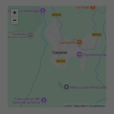
+
−
Leaflet
| Map data ©
GoogleMaps