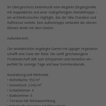
Im Obergeschoss beeindruckt eine elegante Eingangshalle
mit Kuppeldecke und einer maßgefertigten Wendeltreppe –
ein architektonisches Highlight, das der Villa Charakter und
Raffinesse verleiht. Eine Außentreppe verbindet die oberen
Ebenen direkt mit dem Garten.
Außenbereich
Der wunderschön angelegte Garten mit üppiger Vegetation
schafft eine Oase der Ruhe. Die sanft geschwungene
Poollandschaft lädt zum Entspannen und Genießen ein –
perfekt für sonnige Tage und laue Sommerabende.
Ausstattung und Merkmale
• Wohnfläche: 552 m²
• Grundstück: 2.342 m²
• Schlafzimmer: 4
• Badezimmer: 6
• Terrasse mit Westausrichtung
• Individuelle Heizung und Klimaanlage