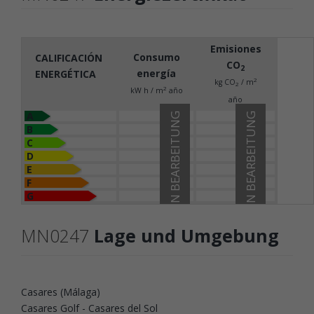
Emisiones
Consumo
CALIFICACIÓN
CO
2
energía
ENERGÉTICA
2
kg CO
/ m
2
2
kW h / m
año
año
A
IN BEARBEITUNG
IN BEARBEITUNG
B
C
D
E
F
G
MN0247
Lage und Umgebung
Casares (Málaga)
Casares Golf - Casares del Sol