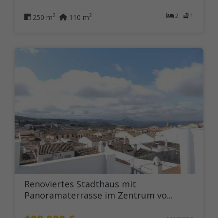
2
1
2
2
250 m
110 m
Renoviertes Stadthaus mit
Panoramaterrasse im Zentrum vo...