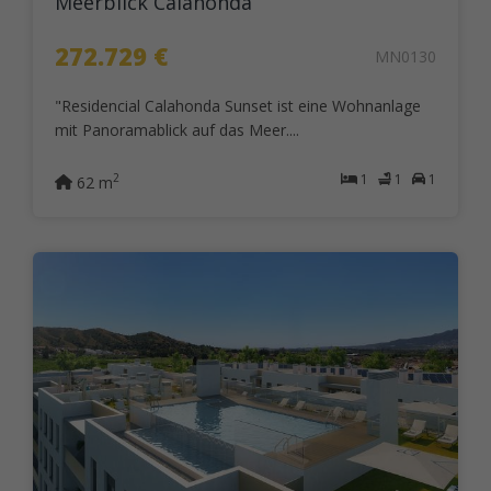
Meerblick Calahonda
272.729 €
MN0130
"Residencial Calahonda Sunset ist eine Wohnanlage
mit Panoramablick auf das Meer....
1
1
1
2
62 m