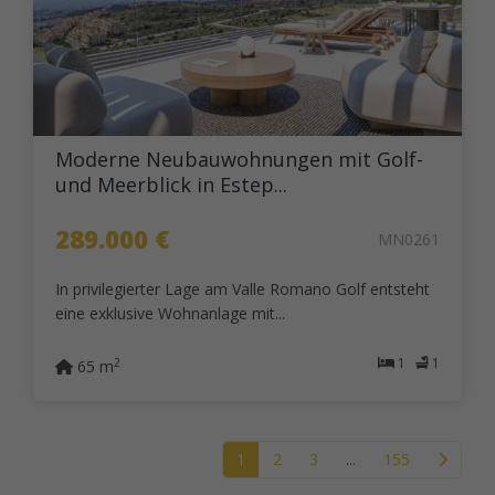
Moderne Neubauwohnungen mit Golf-
und Meerblick in Estep...
289.000 €
MN0261
In privilegierter Lage am Valle Romano Golf entsteht
eine exklusive Wohnanlage mit...
1
1
2
65 m
1
2
3
...
155