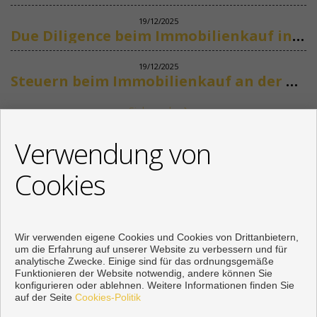
19/12/2025
Due Diligence beim Immobilienkauf in Spanien
19/12/2025
Steuern beim Immobilienkauf an der Costa del Sol
Siehe mehr
KONTAKT
Verwendung von
+34 622318266
Cookies
info@mikenaumannimmobilien.com
Von Montag bis Freitag : 10:00 - 18:00
Wir verwenden eigene Cookies und Cookies von Drittanbietern,
um die Erfahrung auf unserer Website zu verbessern und für
analytische Zwecke. Einige sind für das ordnungsgemäße
Funktionieren der Website notwendig, andere können Sie
konfigurieren oder ablehnen. Weitere Informationen finden Sie
auf der Seite
Cookies-Politik