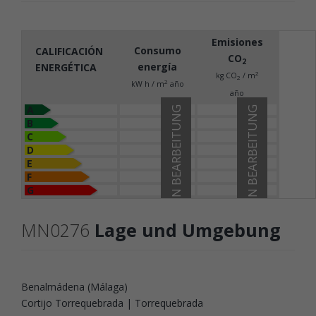
Emisiones
Consumo
CALIFICACIÓN
CO
2
energía
ENERGÉTICA
2
kg CO
/ m
2
2
kW h / m
año
año
A
IN BEARBEITUNG
IN BEARBEITUNG
B
C
D
E
F
G
MN0276
Lage und Umgebung
Benalmádena (Málaga)
Cortijo Torrequebrada | Torrequebrada