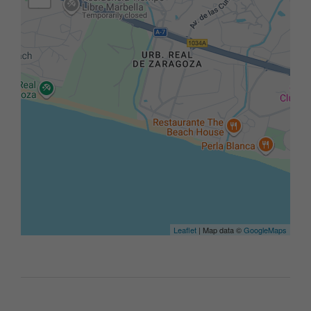
Leaflet
| Map data ©
GoogleMaps