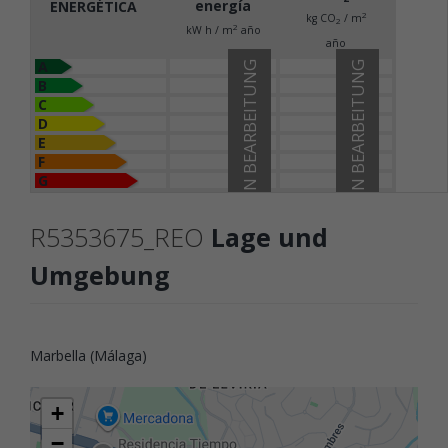
energía
ENERGÉTICA
2
kg CO
/ m
2
2
kW h / m
año
año
A
IN BEARBEITUNG
IN BEARBEITUNG
B
C
D
E
F
G
R5353675_REO
Lage und
Umgebung
Marbella (Málaga)
+
−