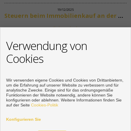
19/12/2025
Steuern beim Immobilienkauf an der Costa del Sol
Siehe mehr
KONTAKT
Verwendung von
+34 622318266
Cookies
info@mikenaumannimmobilien.com
Von Montag bis Freitag : 10:00 - 18:00
Wir verwenden eigene Cookies und Cookies von Drittanbietern,
um die Erfahrung auf unserer Website zu verbessern und für
analytische Zwecke. Einige sind für das ordnungsgemäße
Funktionieren der Website notwendig, andere können Sie
konfigurieren oder ablehnen. Weitere Informationen finden Sie
auf der Seite
Cookies-Politik
Konfigurieren Sie