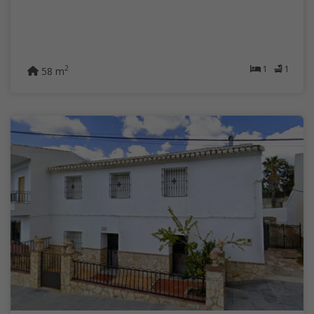
1
1
2
58 m