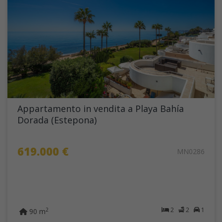
Appartamento in vendita a Playa Bahía
Dorada (Estepona)
619.000 €
MN0286
2
2
1
2
90 m