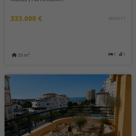
333.000 €
MN0317
1
1
2
55 m