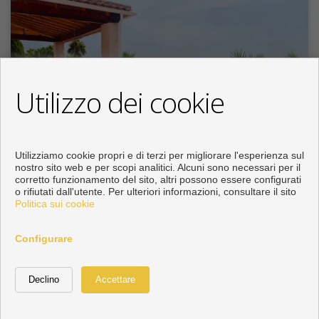
Utilizzo dei cookie
Utilizziamo cookie propri e di terzi per migliorare l'esperienza sul
nostro sito web e per scopi analitici. Alcuni sono necessari per il
corretto funzionamento del sito, altri possono essere configurati
Villa in vendita a Valtocado - La Alquería -
o rifiutati dall'utente. Per ulteriori informazioni, consultare il sito
Politica sui cookie
La Atalaya ...
Configurare
1.450.000 €
MN0324