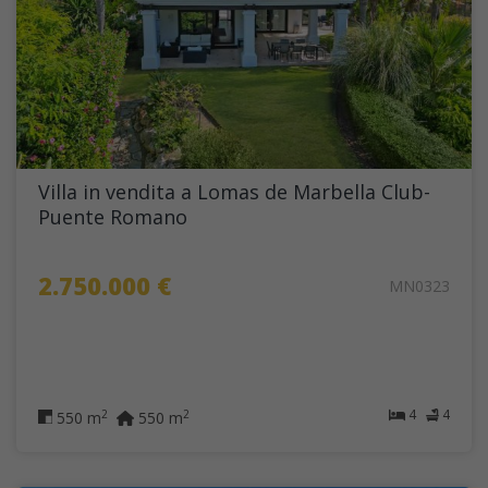
Villa in vendita a Lomas de Marbella Club-
Puente Romano
2.750.000 €
MN0323
4
4
2
2
550 m
550 m