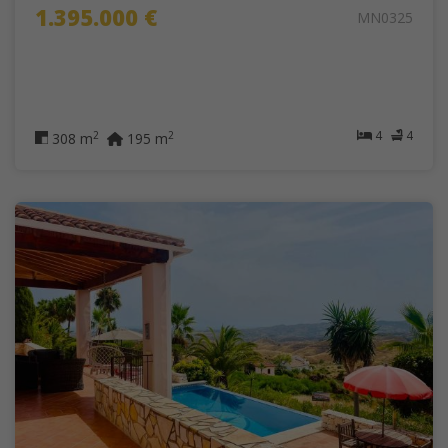
1.395.000 €
MN0325
4
4
2
2
308 m
195 m