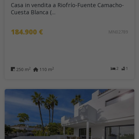
Casa in vendita a Riofrío-Fuente Camacho-
Cuesta Blanca (...
184.900 €
MN02789
2
1
2
2
250 m
110 m