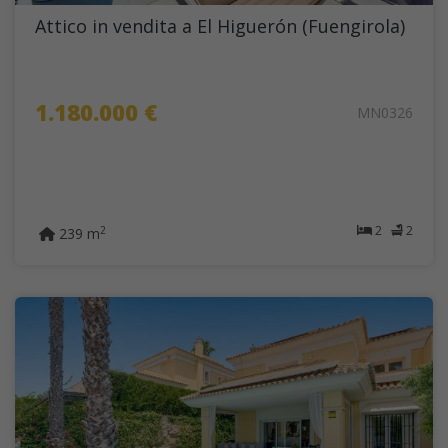
Attico in vendita a El Higuerón (Fuengirola)
1.180.000 €
MN0326
2
2
2
239 m