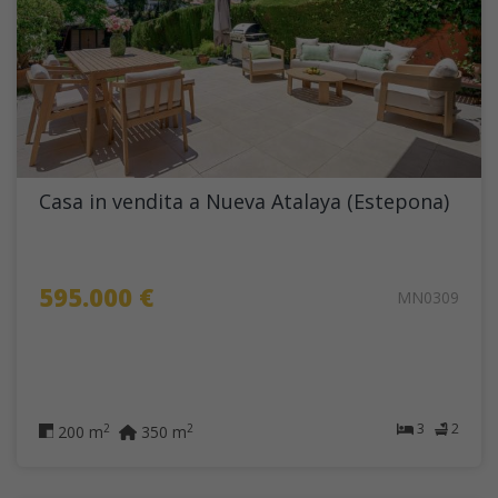
Casa in vendita a Nueva Atalaya (Estepona)
595.000 €
MN0309
3
2
2
2
200 m
350 m