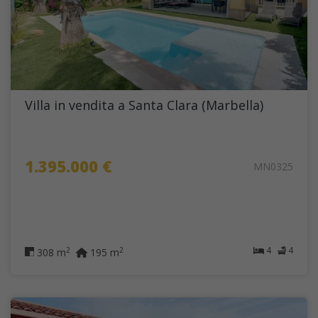
Villa in vendita a Santa Clara (Marbella)
1.395.000 €
MN0325
4
4
2
2
308 m
195 m