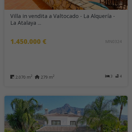
Villa in vendita a Valtocado - La Alquería -
La Atalaya ...
1.450.000 €
MN0324
3
4
2
2
2.070 m
279 m