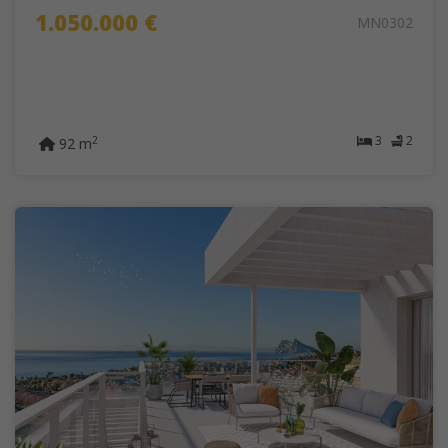
1.050.000 €
MN0302
3
2
2
92 m