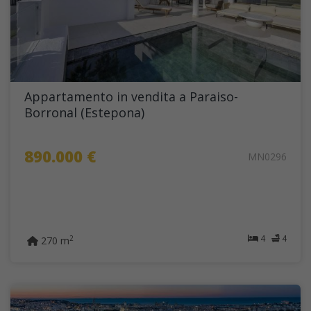
Appartamento in vendita a Paraiso-
Borronal (Estepona)
890.000 €
MN0296
4
4
2
270 m