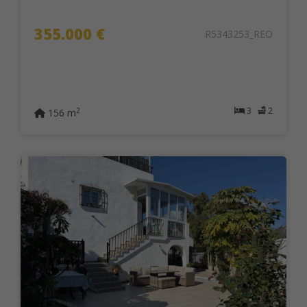
355.000 €
R5343253_REO
3
2
2
156 m