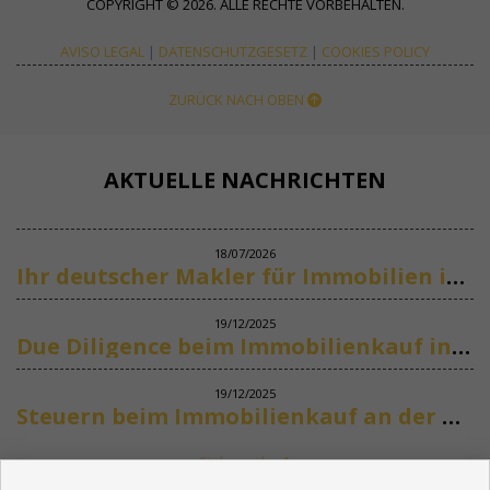
COPYRIGHT © 2026. ALLE RECHTE VORBEHALTEN.
AVISO LEGAL
|
DATENSCHUTZGESETZ
|
COOKIES POLICY
ZURÜCK NACH OBEN
AKTUELLE NACHRICHTEN
18/07/2026
Ihr deutscher Makler für Immobilien in Marbella
19/12/2025
Due Diligence beim Immobilienkauf in Spanien
19/12/2025
Steuern beim Immobilienkauf an der Costa del Sol
Siehe mehr
KONTAKT