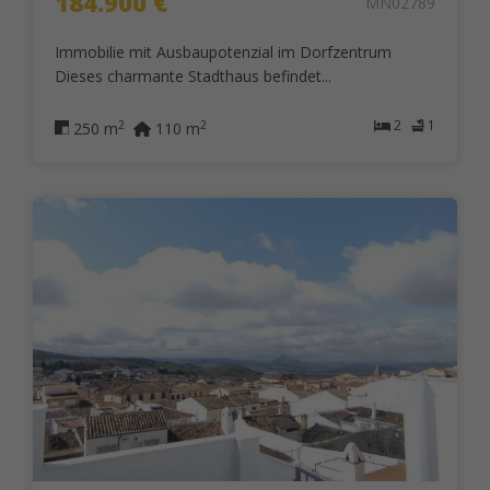
184.900 €
MN02789
Immobilie mit Ausbaupotenzial im Dorfzentrum
Dieses charmante Stadthaus befindet...
2
1
2
2
250 m
110 m