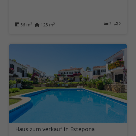
3
2
2
2
56 m
125 m
Haus zum verkauf in Estepona