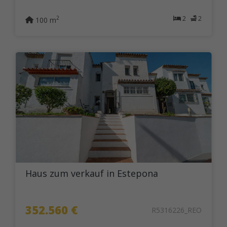
2
2
2
100 m
Haus zum verkauf in Estepona
352.560 €
R5316226_REO