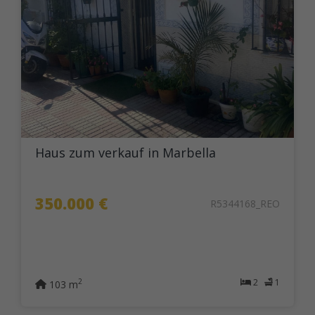
Haus zum verkauf in Marbella
350.000 €
R5344168_REO
2
1
2
103 m