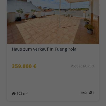
Haus zum verkauf in Fuengirola
359.000 €
R5039014_REO
3
1
2
103 m