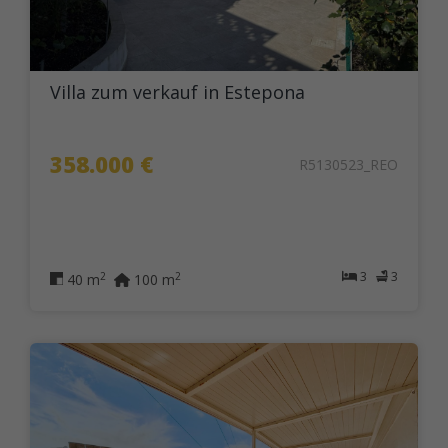
Villa zum verkauf in Estepona
358.000 €
R5130523_REO
3
3
2
2
40 m
100 m